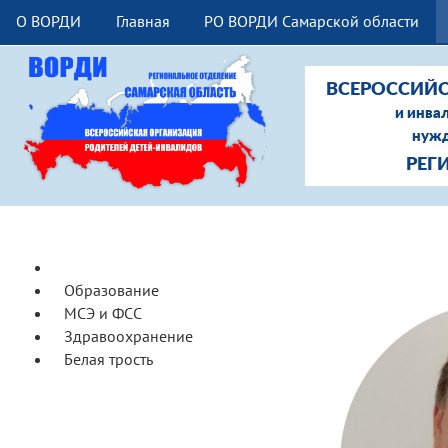
О ВОРДИ
Главная
РО ВОРДИ Самарской области
ВСЕРОССИЙС
и инва
нужд
РЕГ
Доступная среда
Образование
МСЭ и ФСС
Здравоохранение
Белая трость