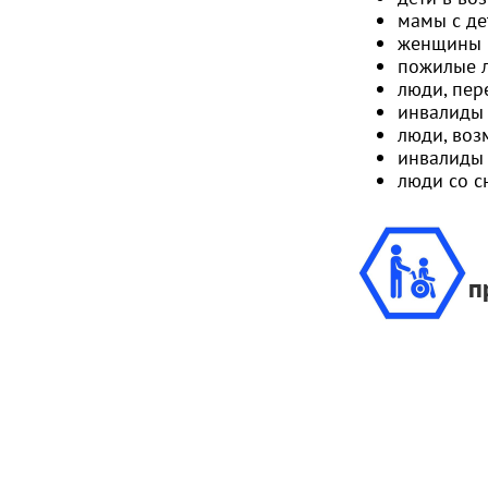
мамы с де
женщины н
пожилые 
люди, пе
инвалиды 
люди, воз
инвалиды 
люди со 
п