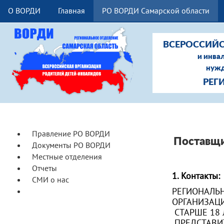
О ВОРДИ
Главная
РО ВОРДИ Самарской области
ВСЕРОССИЙС
и инва
нужд
РЕГ
Правление РО ВОРДИ
Поставщи
Документы РО ВОРДИ
Местные отделения
Отчеты
1. Контакты:
СМИ о нас
РЕГИОНАЛЬ
Поставщик социальных услуг
ОРГАНИЗАЦ
СТАРШЕ 18
ПРЕДСТАВИ