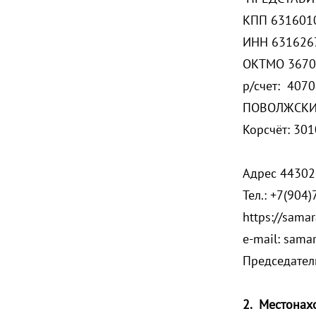
КПП 63160
ИН
ОКТМО 367
р/счет: 407
ПОВОЛЖСКИЙ
Корсчёт: 30
Адрес 443025
Тел.: +7(904
https://samar
e-mail: sama
Председател
2. Местонах