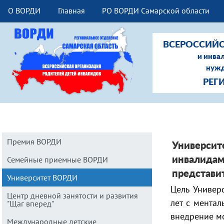
О ВОРДИ
Главная
РО ВОРДИ Самарской области
ВСЕРОССИЙС
и инва
нужд
РЕГ
Премия ВОРДИ
Университ
Семейные приемные ВОРДИ
инвалидам
представи
Университет ВОРДИ
Цель Универ
Центр дневной занятости и развития
лет с мента
"Щаг вперед"
внедрение м
Международные детские