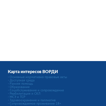
Карта интересов ВОРДИ
- Основные нормативно-правовые акты
- Доступная среда
- Ранняя помощь
- Образование
- Соцобслуживание и сопровождение
- Реабилитация и СКЛ
- МСЭ и ТСР
- Здравоохранение и паллиатив
- Сопровождаемое проживание 18+