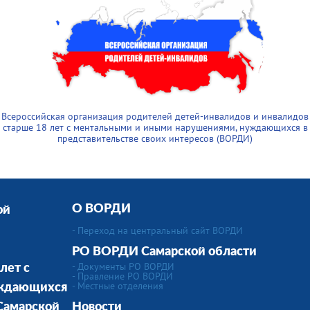
Всероссийская организация родителей детей-инвалидов и инвалидов
старше 18 лет с ментальными и иными нарушениями, нуждающихся в
представительстве своих интересов (ВОРДИ)
О ВОРДИ
ой
- Переход на центральный сайт ВОРДИ
РО ВОРДИ Самарской области
- Документы РО ВОРДИ
лет с
- Правление РО ВОРДИ
-
Местные отделения
уждающихся
 Cамарской
Новости