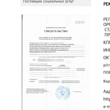
Поставщик социальных услуг
РЕ
РЕ
ОР
СТ
ПР
КП
ОК
р/с
ПО
Кор
Адр
htt
e-m