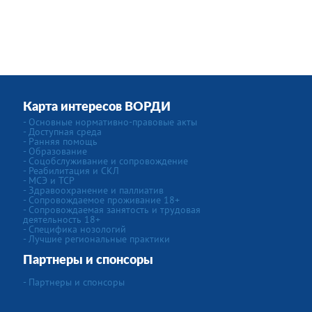
Карта интересов ВОРДИ
- Основные нормативно-правовые акты
- Доступная среда
- Ранняя помощь
- Образование
- Соцобслуживание и сопровождение
- Реабилитация и СКЛ
- МСЭ и ТСР
- Здравоохранение и паллиатив
- Сопровождаемое проживание 18+
- Сопровождаемая занятость и трудовая
деятельность 18+
- Специфика нозологий
- Лучшие региональные практики
Партнеры и спонсоры
- Партнеры и спонсоры