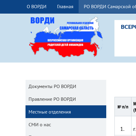
О ВОРДИ
Главная
РО ВОРДИ Самарской о
ВСЕР
Документы РО ВОРДИ
Правление РО ВОРДИ
М
№ п/п
(
Местные отделения
СМИ о нас
1.
г