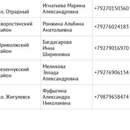
Игнатьева Марина
+79270150360
.о. Отрадный
Александровна
Хворостянский
Ронжина Альбина
+79276024183
район
Анатольевна
Багдасарова
Приволжский
Инна
+79279016970
район
Шириновна
Мелихова
езенчукский
Эллада
+79276906134
район
Александровна
Фуфыгина
.о. Жигулевск
Александра
+79879658474
Николаевна