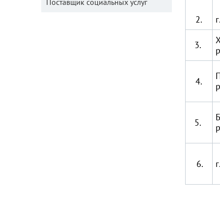
Поставщик социальных услуг
2.
г
3.
4.
Б
5.
6.
г