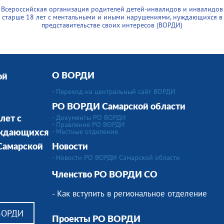
Всероссийская организация родителей детей-инвалидов и инвалидов
старше 18 лет с ментальными и иными нарушениями, нуждающихся в
представительстве своих интересов (ВОРДИ)
О ВОРДИ
ой
- Переход на центральный сайт ВОРДИ
РО ВОРДИ Самарской области
- Документы РО ВОРДИ
лет с
- Правление РО ВОРДИ
-
Местные отделения
уждающихся
 Cамарской
Новости
- Новости РО ВОРДИ Самарской области
Членство РО ВОРДИ СО
- Как вступить в региональное отделение
 ВОРДИ
Проекты РО ВОРДИ