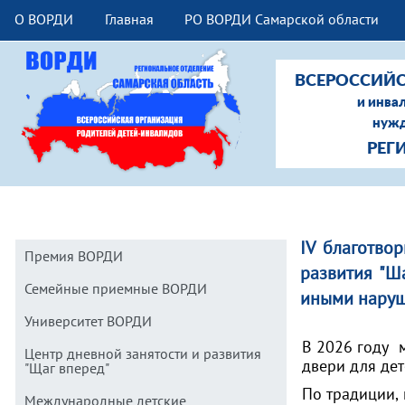
О ВОРДИ
Главная
РО ВОРДИ Самарской области
ВСЕРОССИЙС
и инва
нужд
РЕГ
IV благотво
Премия ВОРДИ
развития "Ш
Семейные приемные ВОРДИ
иными наруш
Университет ВОРДИ
В 2026 году 
Центр дневной занятости и развития
двери для дет
"Щаг вперед"
По традиции,
Международные детские