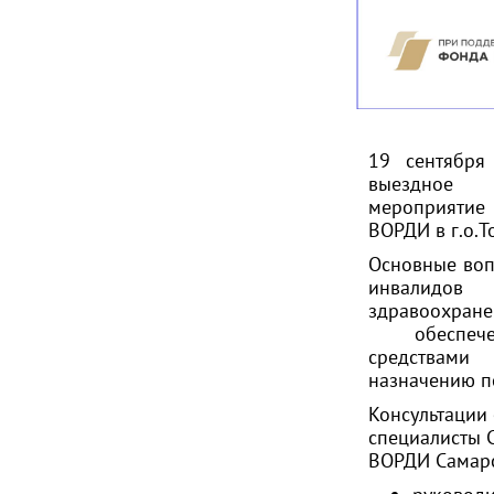
19 сентября
выездное 
мероприяти
ВОРДИ в г.о.Т
Основные воп
инвалидов
здравоо
обеспечен
средствам
назначению п
Консультации
специалисты 
ВОРДИ Самарс