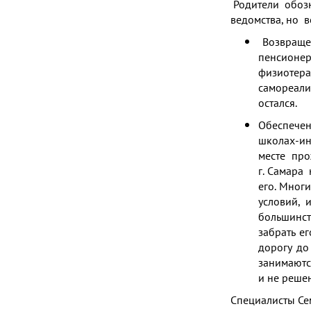
Родители обозн
ведомства, но 
Возвращен
пенсионер
физиотер
самореали
остался.
Обеспече
школах-ин
месте про
г. Самара
его. Мног
условий, 
большинст
забрать ег
дорогу до
занимаютс
и не решен
Специалисты Се