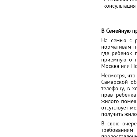
консультация
В Семейную пр
На семью с р
нормативам по
где ребенок 
приемную о т
Москва или По
Несмотря, что
Самарской об
телефону, в 
прав ребенка
жилого помещ
отсутствует м
получить жило
В свою очере
требованиям
предоставлени