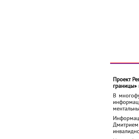
Проект Ре
границы» 
В многофу
информац
ментальн
Информац
Дмитрием 
инвалидно