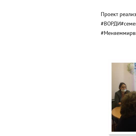
Проект реали
#ВОРДИ#семе
#Меняеммирв