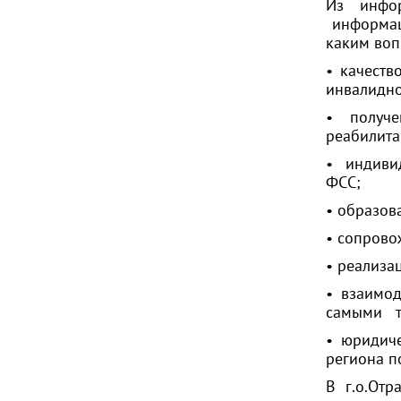
Из инфор
информац
каким воп
• качеств
инвалидно
• получе
реабилита
• индивид
ФСС;
• образов
• сопрово
• реализа
• взаимо
самыми т
• юридич
региона п
В г.о.Отр