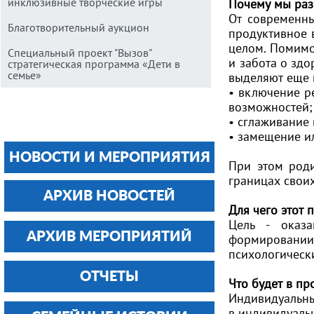
инклюзивные творческие игры
Почему мы раз
От современны
Благотворительный аукцион
продуктивное 
целом. Помимо
Специальный проект "Вызов"
и забота о здо
стратегическая программа «Дети в
семье»
выделяют еще 
• включение р
возможностей;
• сглаживание
• замещение и
НОВОСТИ И МЕРОПРИЯТИЯ
При этом роди
границах своих
АРХИВ НОВОСТЕЙ
Для чего этот 
Цель - оказ
АРХИВ МЕРОПРИЯТИЙ
формировании 
психологическ
ОТЧЕТЫ
Что будет в пр
Индивидуальны
в индивидуальн