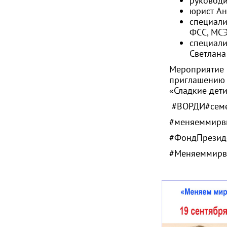
руковод
юрист
Ан
специали
ФСС, МС
специа
Светлана
Мероприятие 
приглашению
«Сладкие дет
#ВОРДИ
#сем
#меняеммирв
#ФондПрезиде
#Меняеммирв