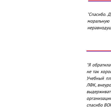
"Спасибо. 
моральную
неравнодуш
Ф
"Я обратил
не так хоро
Учебный пл
ЛФК, внеуро
выдержива
организации
спасибо ВОР