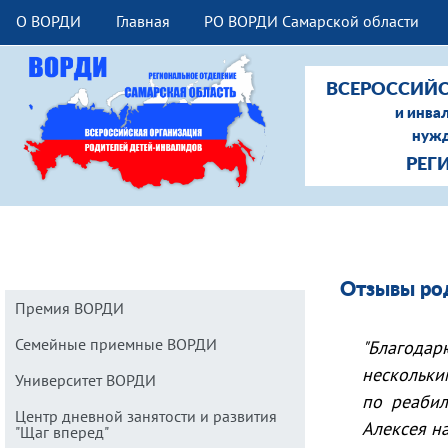
О ВОРДИ
Главная
РО ВОРДИ Самарской области
ВСЕРОССИЙС
и инва
нужд
РЕГ
Отзывы ро
Премия ВОРДИ
Семейные приемные ВОРДИ
"Благода
нескольки
Университет ВОРДИ
по реабил
Центр дневной занятости и развития
Алексея н
"Щаг вперед"