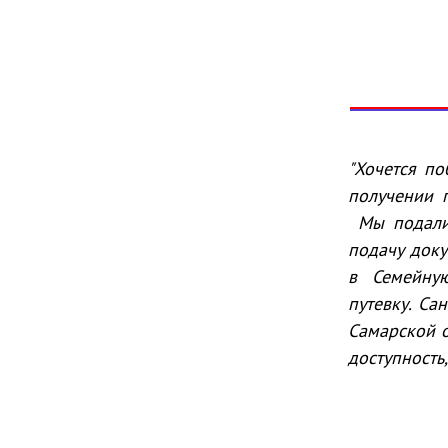
"Хочется п
получении п
Мы подали 
подачу доку
в Семейную
путевку. Са
Самарской о
доступность,
Г