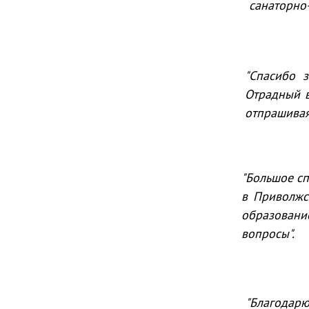
санаторно-
"Спасибо 
Отрадный в
отпрашиваяс
"Большое с
в Приволжс
образовани
вопросы".
"Благодар