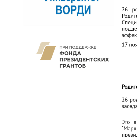
26 ро
Родит
Специ
подд
эффек
17 но
Родит
26 ро
засед
Это я
"Мар
прези