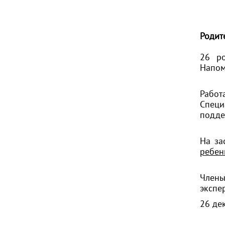
Родит
26 ро
Напом
Работ
Специ
подд
На за
ребен
Члены
экспе
26 де