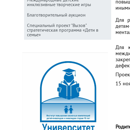
повыш
инклюзивные творческие игры
иными
Благотворительный аукцион
Для р
Специальный проект "Вызов"
детям
стратегическая программа «Дети в
мента
семье»
Для 
межди
закре
дефек
Проек
15 но
Родит