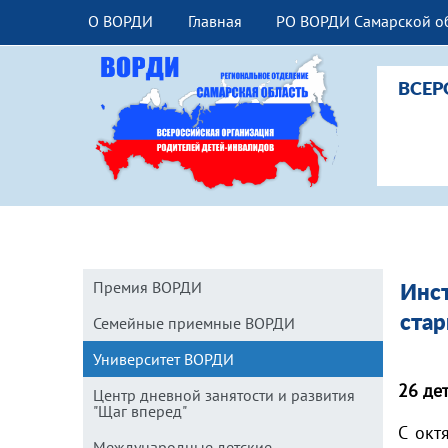
О ВОРДИ
Главная
РО ВОРДИ Самарской о
ВСЕР
Премия ВОРДИ
Инст
стар
Семейные приемные ВОРДИ
Университет ВОРДИ
26 де
Центр дневной занятости и развития
"Щаг вперед"
С окт
Международные детские