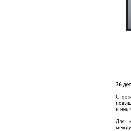
26 де
С окт
повыш
и ины
Для к
межди