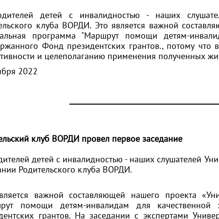
дителей детей с инвалидностью - наших слушате
ельского клуба ВОРДИ. Это является важной составл
альная программа "Маршрут помощи детям-инвали
ержанного
Фонд президентских грантов
., потому что
тивности и целеполаганию применения полученных жиз
ября 2022
ельский клуб ВОРДИ провел первое заседание
дителей детей с инвалидностью - наших слушателей Ун
ании Родительского клуба ВОРДИ.
вляется важной составляющей нашего проекта «Ун
шрут помощи детям-инвалидам для качественной
дентских грантов
. На заседании с экспертами Унив