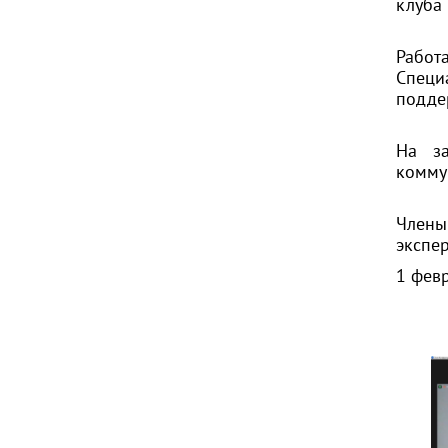
клуба
Работ
Специ
подде
На за
комму
Члены
экспер
1 фев