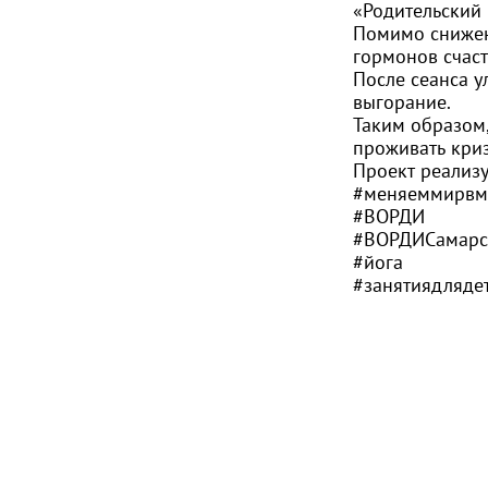
«Родительский
Помимо снижени
гормонов счаст
После сеанса у
выгорание.
Таким образом,
проживать криз
Проект реализ
#меняеммирвм
#ВОРДИ
#ВОРДИСамарс
#йога
#занятиядляде