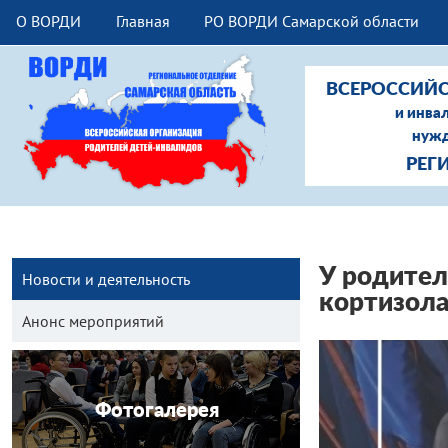
О ВОРДИ
Главная
РО ВОРДИ Самарской области
ВСЕРОССИЙС
и инва
нужд
РЕГ
У родител
Новости и деятельность
кортизол
Анонс мероприятий
Фотогалерея