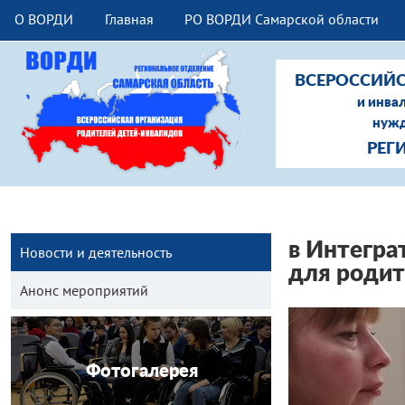
О ВОРДИ
Главная
РО ВОРДИ Самарской области
ВСЕРОССИЙС
и инва
нужд
РЕГ
в Интегра
Новости и деятельность
для родит
Анонс мероприятий
Фотогалерея